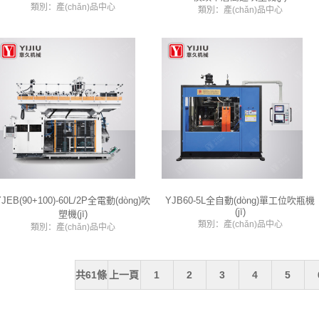
類別：產(chǎn)品中心
類別：產(chǎn)品中心
了解更多
了解更多
YJEB(90+100)-60L/2P全電動(dòng)吹
YJB60-5L全自動(dòng)單工位吹瓶機
(jī)
塑機(jī)
類別：產(chǎn)品中心
類別：產(chǎn)品中心
了解更多
了解更多
共61條
上一頁
1
2
3
4
5