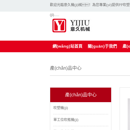
歡迎光臨意久機(jī)械！為您專業(yè)提供
PP吹塑機
(jī)
......
網(wǎng)站首頁
關(guān)于我們
產(
產(chǎn)品中心
產(chǎn)品中心
吹塑機(jī)
單工位吹瓶機(jī)