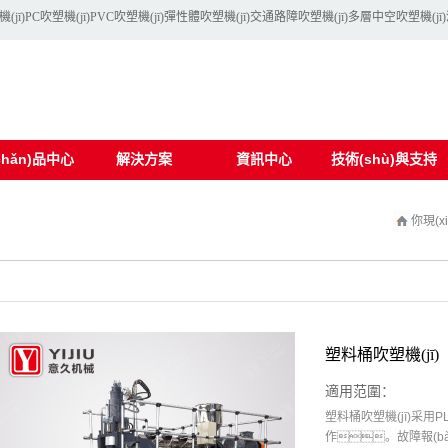
(jī)
PC吹塑機(jī)
PVC吹塑機(jī)
彈性體吹塑機(jī)
交通路障吹塑機(jī)
多層中空吹塑機(jī)
chǎn)品中心
解決方案
資訊中心
技術(shù)與支持
你現(x
塑料桶吹塑機(jī)
適用范圍：
塑料桶吹塑機(jī)采用P
作。故障報(bà