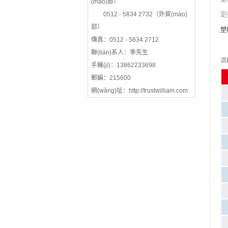
(mào)部）
0512 - 5834 2732（外貿(mào)
定
部）
塑
傳真：0512 - 5834 2712
聯(lián)系人：季先生
酒
手機(jī)：13862233698
郵編：215600
網(wǎng)址：http://trustwilliam.com