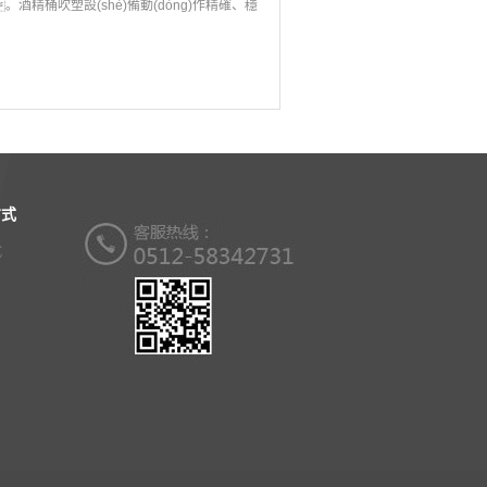
酒精桶吹塑設(shè)備動(dòng)作精確、穩
方式
式