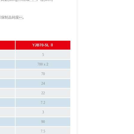
確保制品純度。
YJB70-5L Ⅱ
5
700
x
2
70
24
22
7.2
3
90
7.5