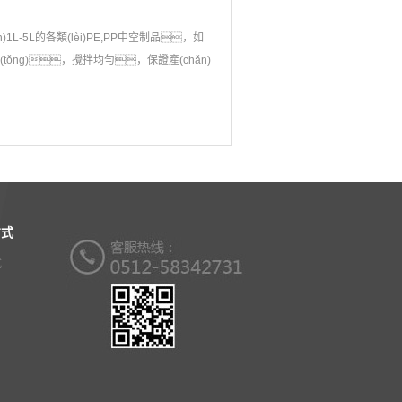
n)1L-5L的各類(lèi)PE,PP中空制品，如
ng)，攪拌均勻，保證產(chǎn)
方式
式