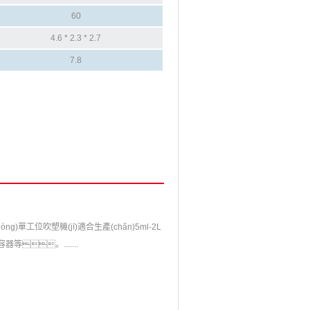
60
4.6 * 2.3 * 2.7
7.8
dòng)單工位吹塑機(jī)適合生產(chǎn)5ml-2L
等。.......