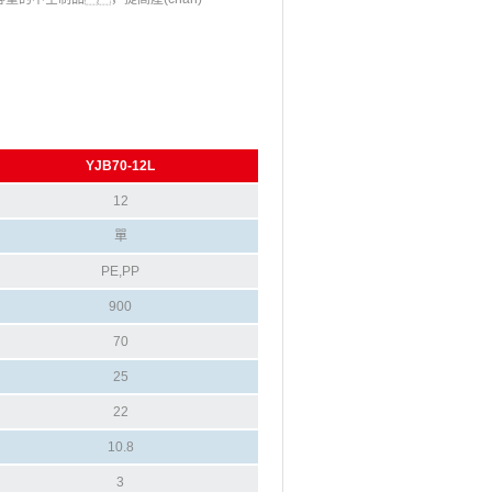
YJB70-12L
12
單
PE,PP
900
70
25
22
10.8
3