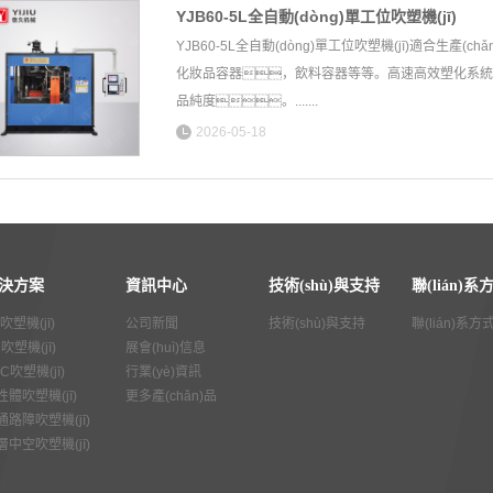
YJB60-5L全自動(dòng)單工位吹塑機(jī)
YJB60-5L全自動(dòng)單工位吹塑機(jī)適合生產(chǎ
化妝品容器，飲料容器等等。高速高效塑化系統(tǒ
品純度。.......
2026-05-18
決方案
資訊中心
技術(shù)與支持
聯(lián)系
吹塑機(jī)
公司新聞
技術(shù)與支持
聯(lián)系方
吹塑機(jī)
展會(huì)信息
C吹塑機(jī)
行業(yè)資訊
性體吹塑機(jī)
更多產(chǎn)品
通路障吹塑機(jī)
層中空吹塑機(jī)