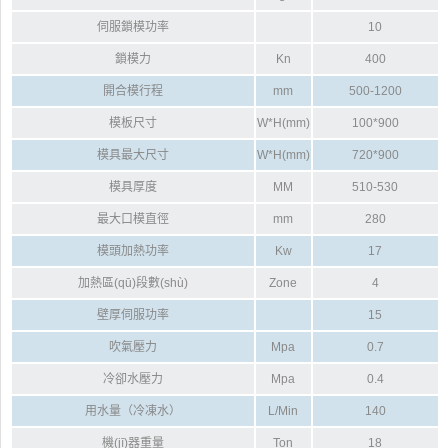
伺服鎖模功率
10
鎖模力
Kn
400
開合模行程
mm
500-1200
模板尺寸
W*H(mm)
100*900
模具最大尺寸
W*H(mm)
720*900
模具厚度
MM
510-530
最大口模直徑
mm
280
模頭加熱功率
Kw
17
加熱區(qū)段數(shù)
Zone
4
壁厚伺服功率
15
吹氣壓力
Mpa
0.7
冷卻水壓力
Mpa
0.4
用水量
（冷凍水）
L/Min
140
機(jī)器重量
Ton
18