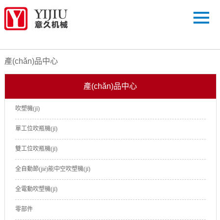
產(chǎn)品中心
產(chǎn)品中心
吹塑機(jī)
單工位吹瓶機(jī)
雙工位吹瓶機(jī)
全自動節(jié)能中空吹塑機(jī)
全電動吹塑機(jī)
零部件