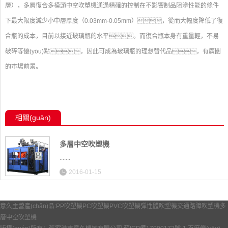
層），多層復合多模頭中空吹塑機通過精確的控制在不影響制品阻滲性能的條件
下最大限度減少小中層厚度（0.03mm-0.05mm），從而大幅度降低了復
合瓶的成本，目前以接近玻璃瓶的水平。而復合瓶本身有重量輕，不易
破碎等優(yōu)點，因此可成為玻璃瓶的理想替代品，有廣闊
的市場前景。
相關(guān)
產(chǎn)品
多層中空吹塑機
.......
2016-01-15
意久主營產(chǎn)品:
PP吹塑機
PC吹塑機
PVC吹塑機
彈性體吹塑機
交通路障吹塑機
多
層中空吹塑機