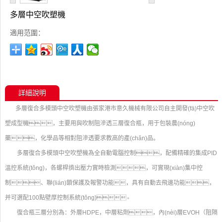
多層中空吹塑機
適用范圍：
詳細說明
多層復合多模頭中空吹塑機由張家港市意久機械有限公司自主開發(fā)中空吹
塑成型機，主要用與吹制阻滲透三層復合瓶，用于包裝農(nóng)
藥，化學品等相對阻滲透要求教高的產(chǎn)品。
多層復合多模頭中空吹塑機為全自動電腦控制，配備精確的集成PID
溫控系統(tǒng)，各螺桿擠出壓力實時檢測，可實現(xiàn)集中控
制、聯(lián)鎖保護及報警功能，具有自動去飛邊功能，
并可選配100點壁厚控制系統(tǒng)。
復合瓶三層分別為：外層HDPE，中層粘劑，內(nèi)層EVOH（阻隔