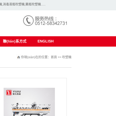
機
,
消毒液瓶吹塑機
,
藥瓶吹塑機
......
聯(lián)系方式
ENGLISH
你現(xiàn)在的位置：首頁 >> 吹塑機