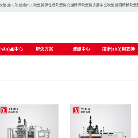
P吹塑機
PC吹塑機
PVC吹塑機
彈性體吹塑機
交通路障吹塑機
多層中空吹塑機
酒精桶吹塑
意久機械生產(chǎn)的2L全電
YJEB(50+70+60)-30L全電動
動單工位雙模頭單層高速吹
單工位單模頭三層高速生產
塑機適合生產(chǎn)10mL-1L
(chǎn)線吹塑機。適合生產
chǎn)品中心
解決方案
資訊中心
技術(shù)與支持
各類小型化工、醫(yī)藥
(chǎn)20L-30L各類化
領(lǐng)域的包裝容器
工、醫(yī)藥領(lǐng)
域的包裝容器