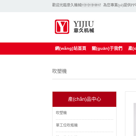
歡迎光臨意久機械！為您專業(yè)提供
P
網(wǎng)站首頁
關(guān)于我們
產(
吹塑機
產(chǎn)品中心
吹塑機
單工位吹瓶機