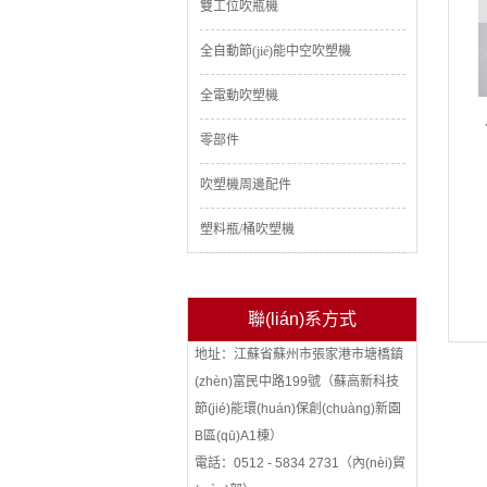
雙工位吹瓶機
全自動節(jié)能中空吹塑機
全電動吹塑機
零部件
吹塑機周邊配件
塑料瓶/桶吹塑機
聯(lián)系方式
地址：江蘇省蘇州市張家港市塘橋鎮
(zhèn)富民中路199號（蘇高新科技
節(jié)能環(huán)保創(chuàng)新園
B區(qū)A1棟）
電話：0512 - 5834 2731（內(nèi)貿