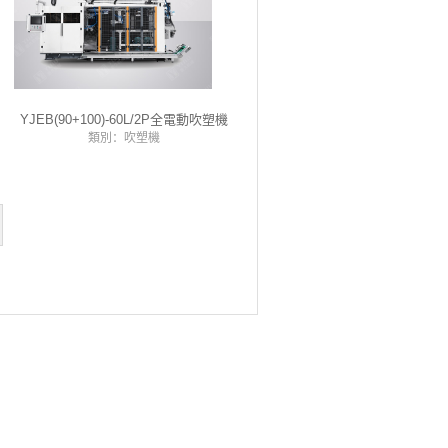
YJEB(90+100)-60L/2P全電動吹塑機
類別：吹塑機
了解更多