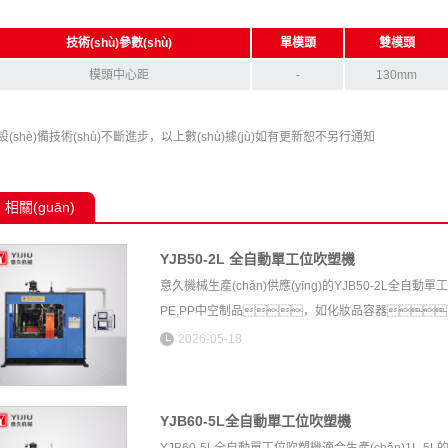
技術(shù)參數(shù)
單模頭
雙模頭
模頭中心距
-
130mm
設(shè)備技術(shù)不斷進步，以上數(shù)據(jù)如有更新恕不另行通知
相關(guān)
產(chǎn)品
YJB50-2L 全自動單工位吹塑機
意久機械生產(chǎn)供應(yīng)的YJB50-2L全自動單
PE,PP中空制品，如化妝品容器，飲料
2026-05-18
YJB60-5L全自動單工位吹塑機