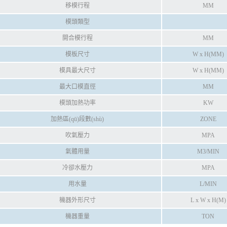
移模行程
MM
模頭類型
開合模行程
MM
模板尺寸
W x H(MM)
模具最大尺寸
W x H(MM)
最大口模直徑
MM
模頭加熱功率
KW
加熱區(qū)段數(shù)
ZONE
吹氣壓力
MPA
氣體用量
M3/MIN
冷卻水壓力
MPA
用水量
L/MIN
機器外形尺寸
L x W x H(M)
機器重量
TON