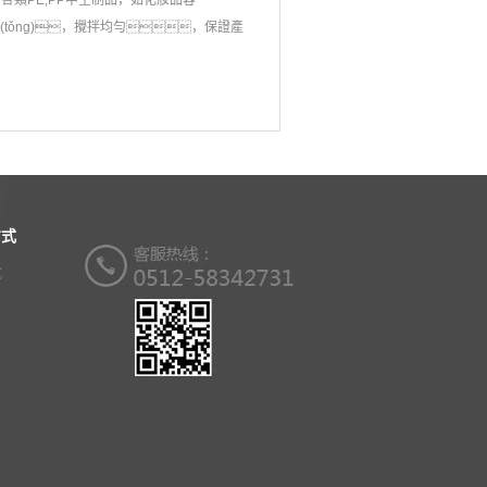
5L的各類PE,PP中空制品，如化妝品容
tǒng)，攪拌均勻，保證產
方式
式