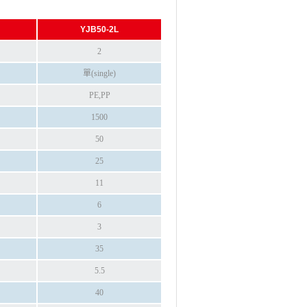
YJB50-2L
2
單(single)
PE,PP
1500
50
25
11
6
3
35
5.5
40