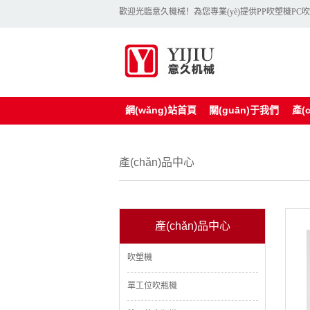
歡迎光臨意久機械！為您專業(yè)提供
PP吹塑機
PC
網(wǎng)站首頁
關(guān)于我們
產(
產(chǎn)品中心
產(chǎn)品中心
吹塑機
單工位吹瓶機