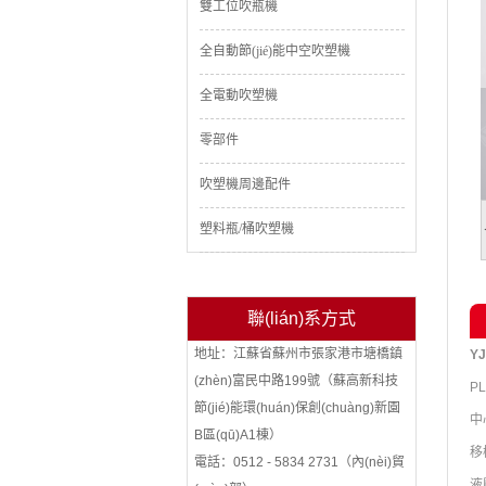
雙工位吹瓶機
全自動節(jié)能中空吹塑機
全電動吹塑機
零部件
吹塑機周邊配件
塑料瓶/桶吹塑機
聯(lián)系方式
地址：江蘇省蘇州市張家港市塘橋鎮
Y
(zhèn)富民中路199號（蘇高新科技
P
節(jié)能環(huán)保創(chuàng)新園
中
B區(qū)A1棟）
移
電話：0512 - 5834 2731（內(nèi)貿
液