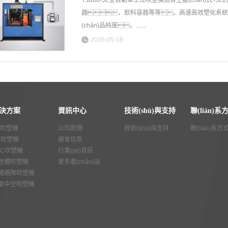
YJB60-5L全自動單工位吹塑機適合生產(chǎn)1L-
器，飲料容器等等。高速高效塑化系統(
(chǎn)品純度。.......
2026-05-18
決方案
資訊中心
技術(shù)與支持
聯(lián)系
P吹塑機
公司新聞
技術(shù)與支持
聯(lián)系方
C吹塑機
展會信息
VC吹塑機
行業(yè)資訊
性體吹塑機
更多產(chǎn)品
通路障吹塑機
層中空吹塑機