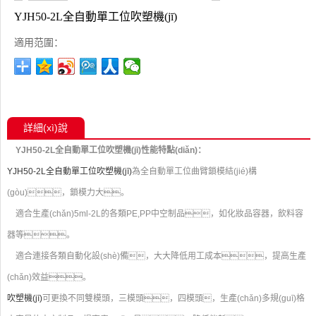
YJH50-2L全自動單工位吹塑機(jī)
適用范圍：
詳細(xì)說
明
YJH50-2L全自動單工位吹塑機(jī)性能特點(diǎn)：
YJH50-2L全自動單工位吹塑機(jī)
為全自動單工位曲臂鎖模結(jié)構
(gòu)，鎖模力大。
適合生產(chǎn)5ml-2L的各類PE,PP中空制品，如化妝品容器，飲料容
器等。
適合連接各類自動化設(shè)備，大大降低用工成本，提高生產
(chǎn)效益。
吹塑機(jī)
可更換不同雙模頭，三模頭，四模頭，生產(chǎn)多規(guī)格