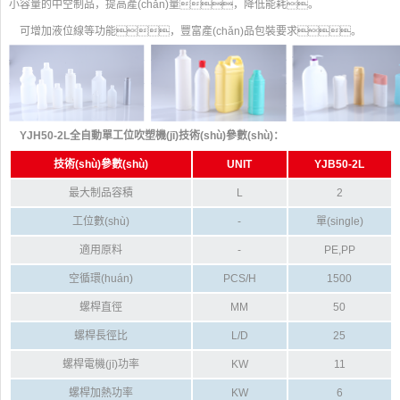
小容量的中空制品，提高產(chǎn)量，降低能耗。
可增加液位線等功能，豐富產(chǎn)品包裝要求。
YJH50-2L全自動單工位吹塑機(jī)技術(shù)參數(shù)：
技術(shù)參數(shù)
UNIT
YJB50-2L
最大制品容積
L
2
工位數(shù)
-
單(single)
適用原料
-
PE,PP
空循環(huán)
PCS/H
1500
螺桿直徑
MM
50
螺桿長徑比
L/D
25
螺桿電機(jī)功率
KW
11
螺桿加熱功率
KW
6