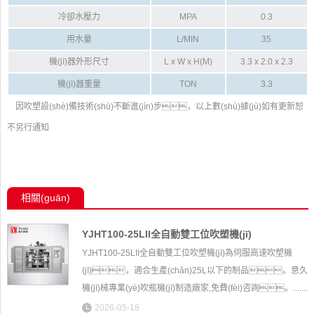
冷卻水壓力
MPA
0.3
用水量
L/MIN
35
機(jī)器外形尺寸
L x W x H(M)
3.3 x 2.0 x 2.3
機(jī)器重量
TON
3.3
因吹塑設(shè)備技術(shù)不斷進(jìn)步，以上數(shù)據(jù)如有更新恕
不另行通知
相關(guān)
產(chǎn)品
YJHT100-25LII全自動雙工位吹塑機(jī)
YJHT100-25LII全自動雙工位吹塑機(jī)為伺服高速吹塑機
(jī)，適合生產(chǎn)25L以下的制品。意久
機(jī)械專業(yè)吹瓶機(jī)制造廠家,免費(fèi)咨詢。.......
2026-05-18