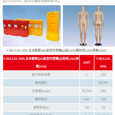
低，設(shè)備使用壽命長。
YJBA120-300L全自動節(jié)能型吹塑機(jī)設(shè)備技術(shù)參數(shù)：
YJBA120-300L全自動節(jié)能型吹塑機(jī)
技術(shù)參
YJBA120-
UNIT
數(shù)
300L
最大制品容積
L
220
適用原料
-
PE,PP
空循環(huán)
PCS/H
250
螺桿直徑
mm
120
螺桿長徑比
L/D
32