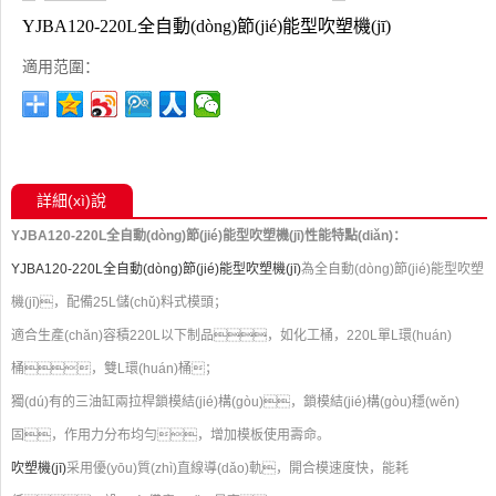
YJBA120-220L全自動(dòng)節(jié)能型吹塑機(jī)
適用范圍：
詳細(xì)說
明
YJBA120-220L全自動(dòng)節(jié)能型吹塑機(jī)性能特點(diǎn)：
YJBA120-220L全自動(dòng)節(jié)能型吹塑機(jī)
為全自動(dòng)節(jié)能型吹塑
機(jī)，配備25L儲(chǔ)料式模頭；
適合生產(chǎn)容積220L以下制品，如化工桶，220L單L環(huán)
桶，雙L環(huán)桶；
獨(dú)有的三油缸兩拉桿鎖模結(jié)構(gòu)，鎖模結(jié)構(gòu)穩(wěn)
固，作用力分布均勻，增加模板使用壽命。
吹塑機(jī)
采用優(yōu)質(zhì)直線導(dǎo)軌，開合模速度快，能耗