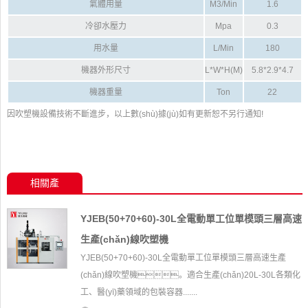
氣體用量
M3/Min
1.6
冷卻水壓力
Mpa
0.3
用水量
L/Min
180
機器外形尺寸
L*W*H(M)
5.8*2.9*4.7
機器重量
Ton
22
因吹塑機設備技術不斷進步，以上數(shù)據(jù)如有更新恕不另行通知!
相關產
(chǎn)品
YJEB(50+70+60)-30L全電動單工位單模頭三層高速
生產(chǎn)線吹塑機
YJEB(50+70+60)-30L全電動單工位單模頭三層高速生產
(chǎn)線吹塑機。適合生產(chǎn)20L-30L各類化
工、醫(yī)藥領域的包裝容器.......