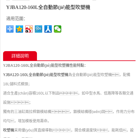
YJBA120-160L全自動節(jié)能型吹塑機
適用范圍：
詳細說明
YJBA120-160L全自動節(jié)能型吹塑機性能特點：
YJBA120-160L全自動節(jié)能型吹塑機
為全自動節(jié)能型吹塑機，配備
18L儲料式模頭；
適合生產(chǎn)容積160L以下制品，如中型水馬、低路障等各類交通
設施；
獨有的三油缸兩拉桿鎖模結構，鎖模結構穩(wěn)固，作用力分布
均勻，增加模板使用壽命。
吹塑機
采用優(yōu)質直線導軌，開合模速度快，能耗低，設