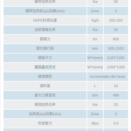
螺桿加熱功率
Kw
30
螺桿加熱區(qū)段數(shù)
Zone
5
HDPE料擠出量
Kg/h
200-250
油泵電機功率
Kw
45
鎖模力
Kn
800
開合模行程
mm
600-1500
模板尺寸
W*H(mm)
1120*1300
模具最大尺寸
W*H(mm)
1000*1300
模頭類型
Accumulator die head
儲料量
L
18
最大口模直徑
mm
480
模頭加熱功率
Kw
25
加熱區(qū)段數(shù)
Zone
5
吹氣壓力
Mpa
0.6