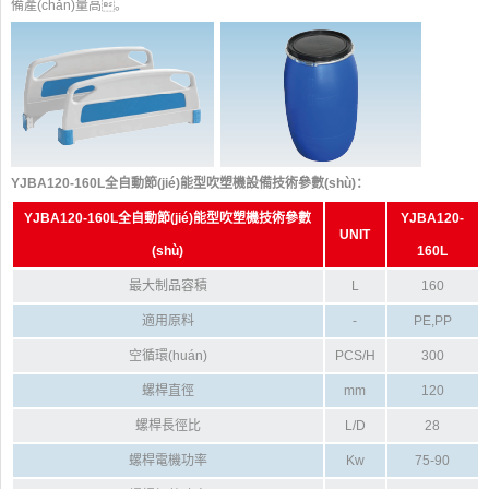
備產(chǎn)量高。
YJBA120-160L全自動節(jié)能型吹塑機設備技術參數(shù)：
YJBA120-160L全自動節(jié)能型吹塑機
技術參數
YJBA120-
UNIT
(shù)
160L
最大制品容積
L
160
適用原料
-
PE,PP
空循環(huán)
PCS/H
300
螺桿直徑
mm
120
螺桿長徑比
L/D
28
螺桿電機功率
Kw
75-90