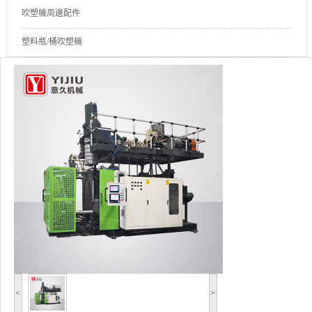
吹塑機周邊配件
塑料瓶/桶吹塑機
<
>