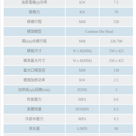
油泵電機(jī)功率
KW
7.5
鎖模力
KN
70
移模行程
MM
550
模頭類型
Continue Die Head
開(kāi)合模行程
MM
220-700
模板尺寸
W x H(MM)
350 x 425
模具最大尺寸
W x H(MM)
350 x 425
最大口模直徑
MM
150
模頭加熱功率
KW
2.5
加熱區(qū)段數(shù)
ZONE
3
吹氣壓力
MPA
0.6
氣體用量
M3/MIN
0.5
冷卻水壓力
MPA
0.3
用水量
L/MIN
60