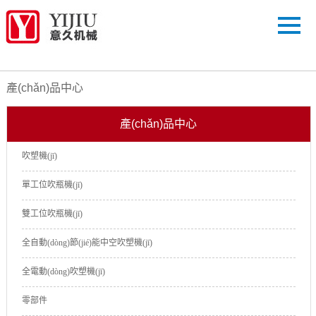
產(chǎn)品中心
產(chǎn)品中心
吹塑機(jī)
單工位吹瓶機(jī)
雙工位吹瓶機(jī)
全自動(dòng)節(jié)能中空吹塑機(jī)
全電動(dòng)吹塑機(jī)
零部件