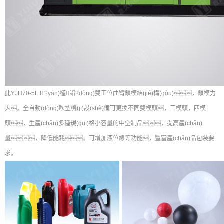
此YJH70-5LⅡ?yàn)槿詣?dòng)雙工位曲臂鎖模結(jié)構(gòu)，鎖模力
大。全自動(dòng)吹塑機(jī)設(shè)備可更換不同雙模頭，三模頭，四模
頭，生產(chǎn)多種規(guī)格小容量的中空制品，提高產(chǎn)
量，降低能耗。可增加液位線等功能，豐富產(chǎn)品包裝要
求。