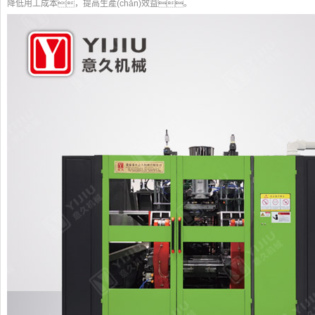
降低用工成本，提高生產(chǎn)效益。