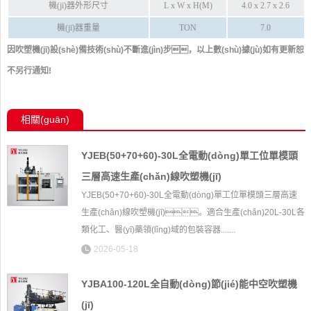
機(jī)器外形尺寸
L x W x H(M)
4.0 x 2.7 x 2.6
機(jī)器重量
TON
7.0
因吹塑機(jī)設(shè)備技術(shù)不斷進(jìn)步，以上數(shù)據(jù)如有更新恕
不另行通知!
相關(guān)
產(chǎn)品
YJEB(50+70+60)-30L全電動(dòng)單工位單模頭
三層高速生產(chǎn)線吹塑機(jī)
YJEB(50+70+60)-30L全電動(dòng)單工位單模頭三層高速
生產(chǎn)線吹塑機(jī)。適合生產(chǎn)20L-30L各
類化工、醫(yī)藥領(lǐng)域的包裝容器.......
2026-05-18
YJBA100-120L全自動(dòng)節(jié)能中空吹塑機
(jī)