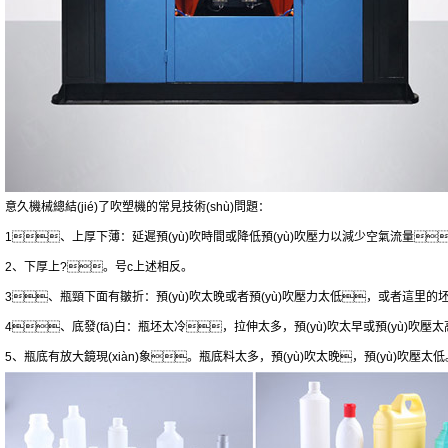
意久機械總結(jié)了吹塑機的常見技術(shù)問題：
1、上厚下薄：延遲預(yù)吹時間或降低預(yù)吹壓力以減少空氣流量
2、下厚上?。号c上述相反。
3、瓶頸下面有皺折：預(yù)吹太晚或者預(yù)吹壓力太低，或者這里的
4、底發(fā)白：瓶坯太冷，拉伸太多，預(yù)吹太早或預(yù)吹壓
5、瓶底有放大鏡現(xiàn)象。瓶底料太多，預(yù)吹太晚，預(yù)吹壓太低