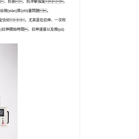
、抗張、抗沖擊強度、
xiàn)質(zhì)量問題。
)配合好，尤其是在拉伸、一次吹
ié)拉伸開始時間、拉伸速度以及預(yù)