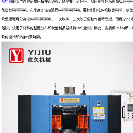
吹塑機
的吹塑過程是雙向拉伸的過程，鏈呈雙向延伸、取向和排列來提高拉伸
氣密性。在生產(chǎn)過程中，要控制好拉伸吹脹比，以免出現(
吹塑過程可分為拉伸、一次吹、二次吹三個動作雖時間短，但應(yīng
階段，決定了材料的整體分布和吹塑制品最終質(zhì)量，因此，需要調(diào)節(j
吹的開始和結(jié)束時間。