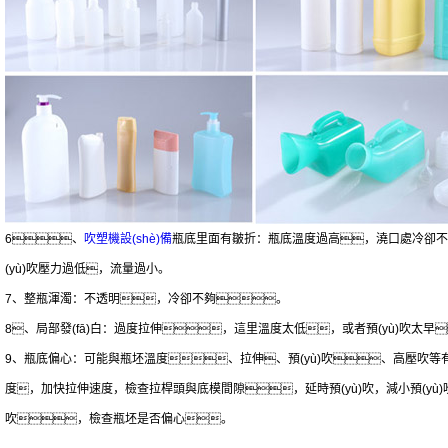
6、
吹塑機設(shè)備
瓶底里面有皺折：瓶底溫度過高，澆口處冷卻不好
(yù)吹壓力過低，流量過小。
7、整瓶渾濁：不透明，冷卻不夠。
8、局部發(fā)白：過度拉伸，這里溫度太低，或者預(yù)吹太
9、瓶底偏心：可能與瓶坯溫度、拉伸、預(yù)吹、高壓吹等有
度，加快拉伸速度，檢查拉桿頭與底模間隙，延時預(yù)吹，減小預(yù
吹，檢查瓶坯是否偏心。